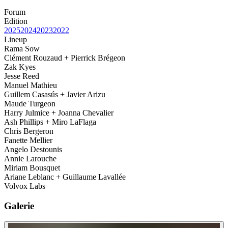
Forum
Edition
2025
2024
2023
2022
Lineup
Rama Sow
Clément Rouzaud + Pierrick Brégeon
Zak Kyes
Jesse Reed
Manuel Mathieu
Guillem Casasús + Javier Arizu
Maude Turgeon
Harry Julmice + Joanna Chevalier
Ash Phillips + Miro LaFlaga
Chris Bergeron
Fanette Mellier
Angelo Destounis
Annie Larouche
Miriam Bousquet
Ariane Leblanc + Guillaume Lavallée
Volvox Labs
Galerie