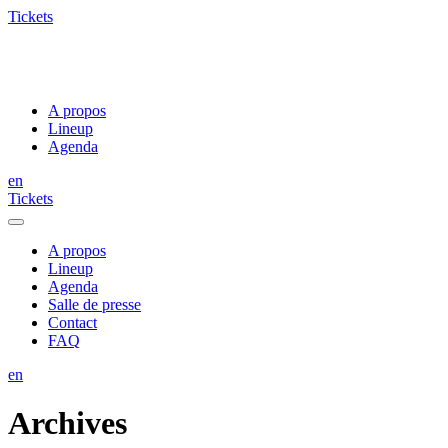
Tickets
A propos
Lineup
Agenda
en
Tickets
A propos
Lineup
Agenda
Salle de presse
Contact
FAQ
en
Archives