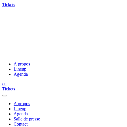
Tickets
A propos
Lineup
Agenda
en
Tickets
A propos
Lineup
Agenda
Salle de presse
Contact