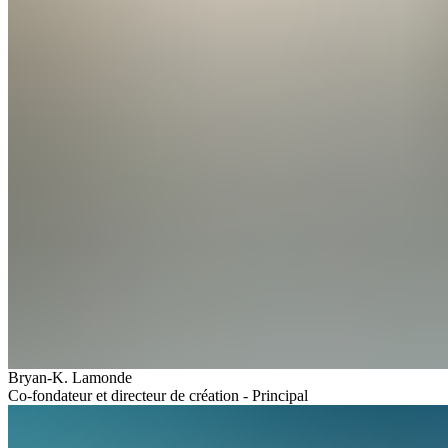
Bryan-K. Lamonde
Co-fondateur et directeur de création - Principal