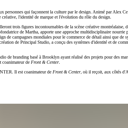
aux personnes qui façonnent la culture par le design. Animé par Alex Ce
 créative, l'identité de marque et l'évolution du rôle du design.
ont trois figures incontournables de la scène créative montréalaise, don
ofondatrice de Martha, apporte une approche multidisciplinaire nourrie p
le design de campagnes mondiales pour le commerce de détail ainsi que d
éation de Principal Studio, a conçu des systèmes d'identité et de commu
udio de branding basé à Brooklyn ayant réalisé des projets pour des m
st coanimateur de
Front & Center
.
CENTER. Il est coanimateur de
Front & Center
, où il reçoit, aux côtés d