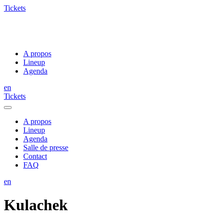
Tickets
A propos
Lineup
Agenda
en
Tickets
A propos
Lineup
Agenda
Salle de presse
Contact
FAQ
en
Kulachek