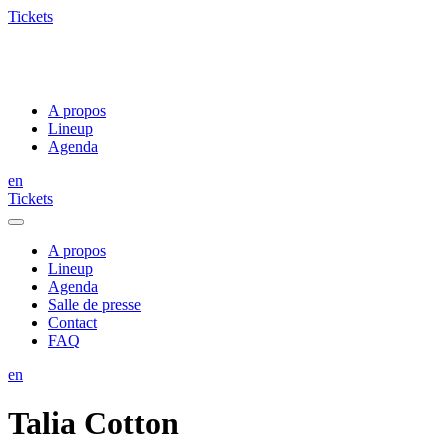
Tickets
A propos
Lineup
Agenda
en
Tickets
A propos
Lineup
Agenda
Salle de presse
Contact
FAQ
en
Talia Cotton