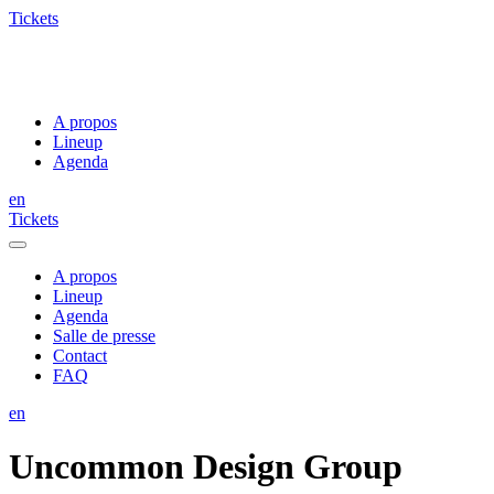
Tickets
A propos
Lineup
Agenda
en
Tickets
A propos
Lineup
Agenda
Salle de presse
Contact
FAQ
en
Uncommon Design Group