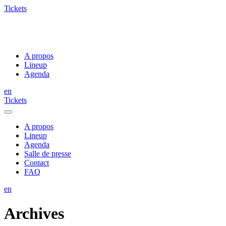
Tickets
A propos
Lineup
Agenda
en
Tickets
A propos
Lineup
Agenda
Salle de presse
Contact
FAQ
en
Archives